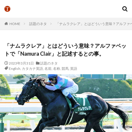
HOME
話題のネタ
「ナムラクレア」とはどういう意味？アルファベット
「ナムラクレア」とはどういう意味？アルファベッ
トで「Namura Clair」と記述するとの事。
2023年3月31日
話題のネタ
English
,
カタカナ英語
,
名前
,
名称
,
競馬
,
英語