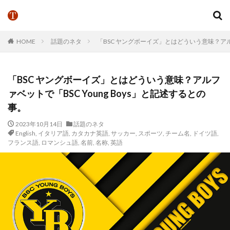
HOME
話題のネタ
「BSC ヤングボーイズ」とはどういう意味？アルフ
「BSC ヤングボーイズ」とはどういう意味？アルフ
ァベットで「BSC Young Boys」と記述するとの
事。
2023年10月14日
話題のネタ
English
,
イタリア語
,
カタカナ英語
,
サッカー
,
スポーツ
,
チーム名
,
ドイツ語
,
フランス語
,
ロマンシュ語
,
名前
,
名称
,
英語