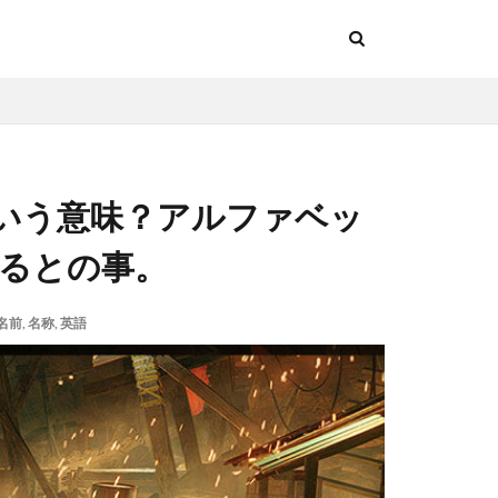
いう意味？アルファベッ
述するとの事。
名前
,
名称
,
英語