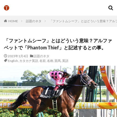
HOME
話題のネタ
「ファントムシーフ」とはどういう意味？アルファベ
「ファントムシーフ」とはどういう意味？アルファ
ベットで「Phantom Thief」と記述するとの事。
2023年1月4日
話題のネタ
English
,
カタカナ英語
,
名前
,
名称
,
競馬
,
英語