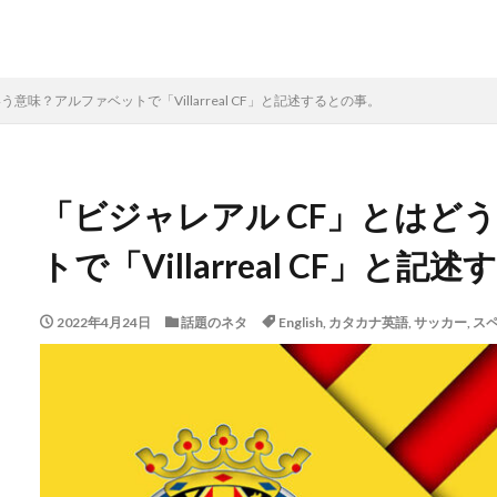
意味？アルファベットで「Villarreal CF」と記述するとの事。
「ビジャレアル CF」とはど
トで「Villarreal CF」と
2022年4月24日
話題のネタ
English
,
カタカナ英語
,
サッカー
,
ス