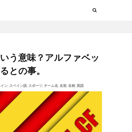
ういう意味？アルファベッ
記述するとの事。
ペイン
,
スペイン語
,
スポーツ
,
チーム名
,
名前
,
名称
,
英語