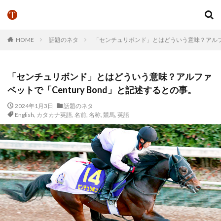
HOME
話題のネタ
「センチュリボンド」とはどういう意味？アルファベ
「センチュリボンド」とはどういう意味？アルファ
ベットで「Century Bond」と記述するとの事。
2024年1月3日
話題のネタ
English
,
カタカナ英語
,
名前
,
名称
,
競馬
,
英語