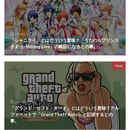
2024年1月2日
「シャニライ」とはどういう意味？「うたの☆プリンス
さまっ♪Shining Live」の略語になるとの事。
Next
2024年1月4日
「グランド・セフト・オート」とはどういう意味？アル
ファベットで「Grand Theft Auto」と記述するとの
事。