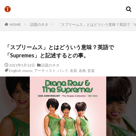
HOME
話題のネタ
「スプリームス」とはどういう意味？英語で「Su
「スプリームス」とはどういう意味？英語で
「Supremes」と記述するとの事。
2021年5月12日
話題のネタ
English
,
music
,
アーティスト
,
バンド
,
名前
,
名称
,
音楽