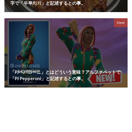
字で「두루치기」と記述するとの事。
Next
2021年5月13日
「PJペパローニ」とはどういう意味？アルファベットで
「PJ Pepperoni」と記述するとの事。