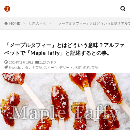
HOME
話題のネタ
「メープルタフィー」とはどういう意味？アルファベ
「メープルタフィー」とはどういう意味？アルファ
ベットで「Maple Taffy」と記述するとの事。
2024年2月19日
話題のネタ
English
,
カタカナ英語
,
スイーツ
,
デザート
,
名前
,
名称
,
英語