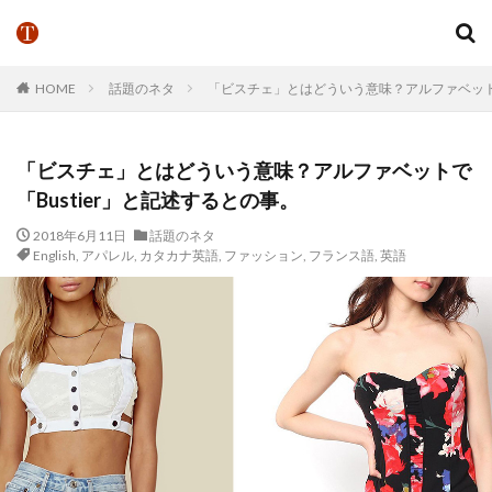
HOME
話題のネタ
「ビスチェ」とはどういう意味？アルファベットで
「ビスチェ」とはどういう意味？アルファベットで
「Bustier」と記述するとの事。
2018年6月11日
話題のネタ
English
,
アパレル
,
カタカナ英語
,
ファッション
,
フランス語
,
英語