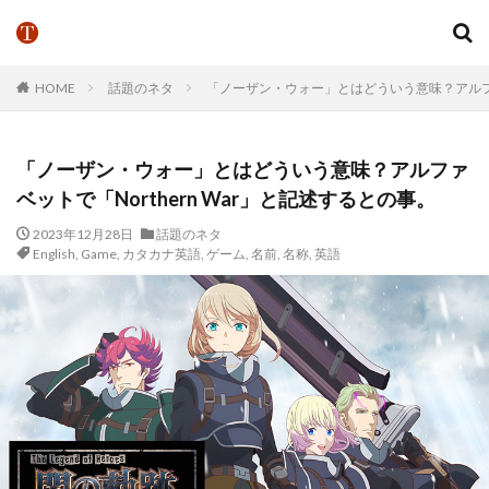
HOME
話題のネタ
「ノーザン・ウォー」とはどういう意味？アルファベ
「ノーザン・ウォー」とはどういう意味？アルファ
ベットで「Northern War」と記述するとの事。
2023年12月28日
話題のネタ
English
,
Game
,
カタカナ英語
,
ゲーム
,
名前
,
名称
,
英語