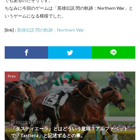
でもあるのだそうです。
ちなみに今回のゲームは「英雄伝説 閃の軌跡：Northern War」と
いうゲームになる模様でした。
[link] :
英雄伝説 閃の軌跡：Northern War
Prev
2023年12月27日
「タスティエーラ」とはどういう意味？アルファベット
で「Tastiera」と記述するとの事。