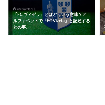
2023年7月8日
「FC ヴィゼラ」とはどういう意味？ア
ルファベットで「FC Vizela」と記述する
との事。