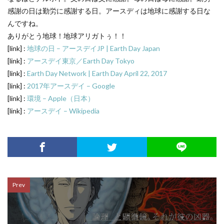
感謝の日は勤労に感謝する日。アースディは地球に感謝する日な
んですね。
ありがとう地球！地球アリガトぅ！！
[link] :
地球の日 – アースデイJP | Earth Day Japan
[link] :
アースデイ東京／Earth Day Tokyo
[link] :
Earth Day Network | Earth Day April 22, 2017
[link] :
2017年アースデイ – Google
[link] :
環境 – Apple（日本）
[link] :
アースデイ – Wikipedia
Prev