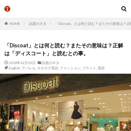
HOME
話題のネタ
「Discoat」とは何と読む？またその意味は
「Discoat」とは何と読む？またその意味は？正解
は「ディスコート」と読むとの事。
2018年12月23日
話題のネタ
English
,
アパレル
,
カタカナ英語
,
ファッション
,
ブラント
,
英語