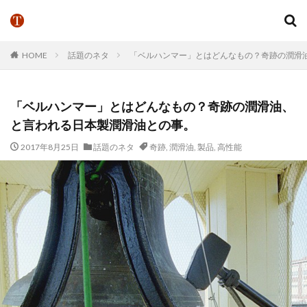
HOME
話題のネタ
「ベルハンマー」とはどんなもの？奇跡の潤滑
「ベルハンマー」とはどんなもの？奇跡の潤滑油、
と言われる日本製潤滑油との事。
2017年8月25日
話題のネタ
奇跡
,
潤滑油
,
製品
,
高性能