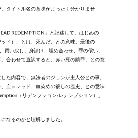
が、タイトル名の意味がまったく分かりませ
AD REDEMPTION」と記述して、はじめの
（デッド）」とは、死んだ、との意味。最後の
」とは、買い戻し、身請け、埋め合わせ、罪の償い、
事。合わせて直訳すると、赤い死の贖罪、との意
にした内容で、無法者のジョンが主人公との事。
で、血＝レッド、血染めの殺しの歴史、との意味
mption（リデンプション/レデンプション）」
スになるのかと理解しました。