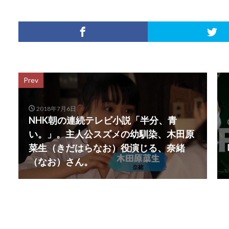
Prev
2018年7月6日
NHK朝の連続テレビ小説「半分、青
い。」。主人公スズメの幼馴染、木田原
菜生（きだはらなお）役演じる、奈緒
（なお）さん。