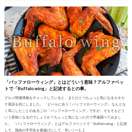
「バッファローウィング」とはどういう意味？アルファベッ
トで「Buffalo wing」と記述するとの事。
グルメ関連情報をチェックしていると、またひとつちょっと気になるカタカ
ナ英語を目にしました。 「ビールに合う！バッファローウィング」 なんとな
く耳にしたことのあるこの「バッファローウィング」ですが、そもそもどう
いう意味になるのでしょうか？ちょっと気になったので早速調べてみまし
た。 「バッファローウィング」とはアルファベットで「Buffalo wing」と記述
して、鶏肉の手羽先を素揚げにして、辛いソー […]