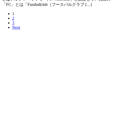
「FC」とは「Fussballclub（フースバルクラブ […]
1
2
3
Next