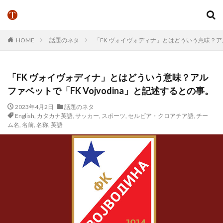
HOME
話題のネタ
「FK ヴォイヴォディナ」とはどういう意味？アルフ
「FK ヴォイヴォディナ」とはどういう意味？アル
ファベットで「FK Vojvodina」と記述するとの事。
2023年4月2日
話題のネタ
English
,
カタカナ英語
,
サッカー
,
スポーツ
,
セルビア・クロアチア語
,
チー
ム名
,
名前
,
名称
,
英語