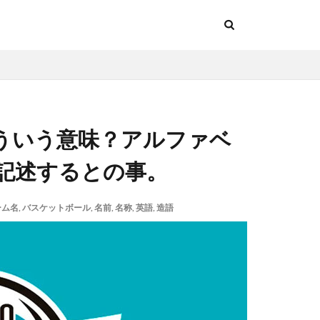
ういう意味？アルファベ
z」と記述するとの事。
ーム名
,
バスケットボール
,
名前
,
名称
,
英語
,
造語