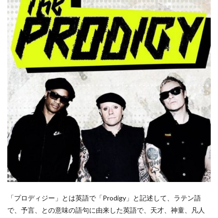
「プロディジー」とは英語で「Prodigy」と記述して、ラテン語
で、予言、との意味の語句に由来した英語で、天才、神童、凡人