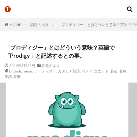
HOME
話題のネタ
「プロディジー」とはどういう意味？英語で「Pr
「プロディジー」とはどういう意味？英語で
「Prodigy」と記述するとの事。
2019年3月25日
話題のネタ
English
,
music
,
アーティスト
,
カタカナ英語
,
バンド
,
ユニット
,
名前
,
名称
,
英語
,
音楽