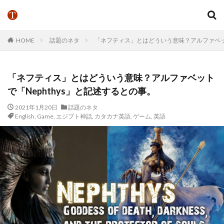
HOME
話題のネタ
「ネフティス」とはどういう意味？アルファベット
「ネフティス」とはどういう意味？アルファベット
で「Nephthys」と記述するとの事。
2021年1月20日
話題のネタ
English
,
Game
,
エジプト神話
,
カタカナ英語
,
ゲーム
,
英語