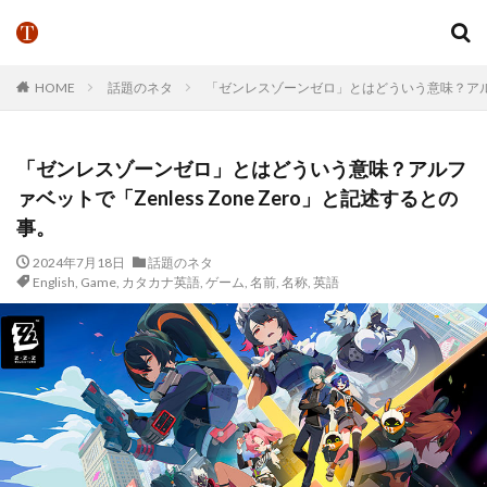
HOME
話題のネタ
「ゼンレスゾーンゼロ」とはどういう意味？アルファベ
「ゼンレスゾーンゼロ」とはどういう意味？アルフ
ァベットで「Zenless Zone Zero」と記述するとの
事。
2024年7月18日
話題のネタ
English
,
Game
,
カタカナ英語
,
ゲーム
,
名前
,
名称
,
英語