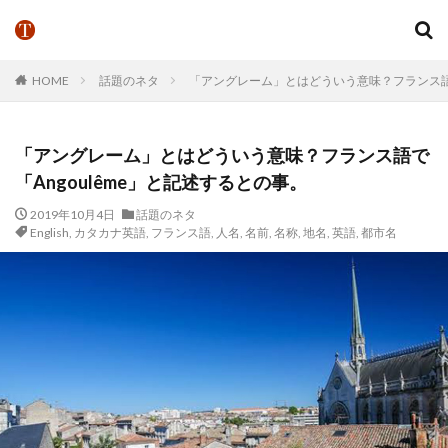
HOME
話題のネタ
「アングレーム」とはどういう意味？フランス語で
「アングレーム」とはどういう意味？フランス語で
「Angoulême」と記述するとの事。
2019年10月4日
話題のネタ
English
,
カタカナ英語
,
フランス語
,
人名
,
名前
,
名称
,
地名
,
英語
,
都市名