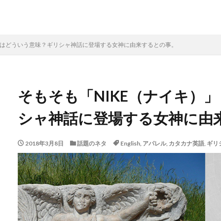
」とはどういう意味？ギリシャ神話に登場する女神に由来するとの事。
そもそも「NIKE（ナイキ）
シャ神話に登場する女神に由
2018年3月8日
話題のネタ
English
,
アパレル
,
カタカナ英語
,
ギリ