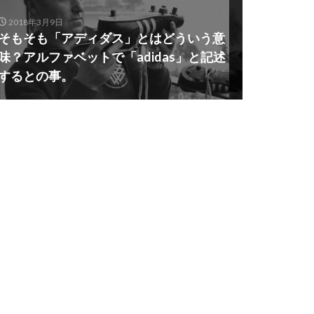
2018年3月9日
そもそも「アディダス」とはどういう意
味？アルファベットで「adidas」と記述
するとの事。