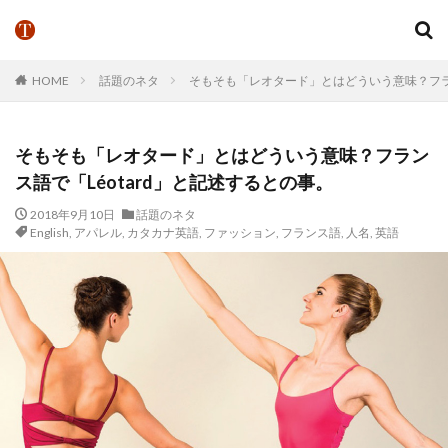
HOME
話題のネタ
そもそも「レオタード」とはどういう意味？フラン
そもそも「レオタード」とはどういう意味？フラン
ス語で「Léotard」と記述するとの事。
2018年9月10日
話題のネタ
English
,
アパレル
,
カタカナ英語
,
ファッション
,
フランス語
,
人名
,
英語