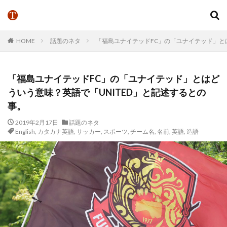
HOME
話題のネタ
「福島ユナイテッドFC」の「ユナイテッド」とは
「福島ユナイテッドFC」の「ユナイテッド」とはど
ういう意味？英語で「UNITED」と記述するとの
事。
2019年2月17日
話題のネタ
English
,
カタカナ英語
,
サッカー
,
スポーツ
,
チーム名
,
名前
,
英語
,
造語