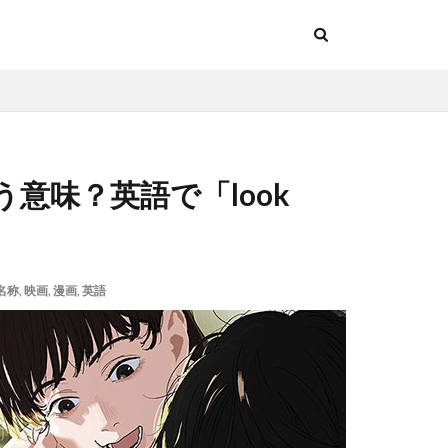
意味？英語で「look
名称
,
映画
,
漫画
,
英語