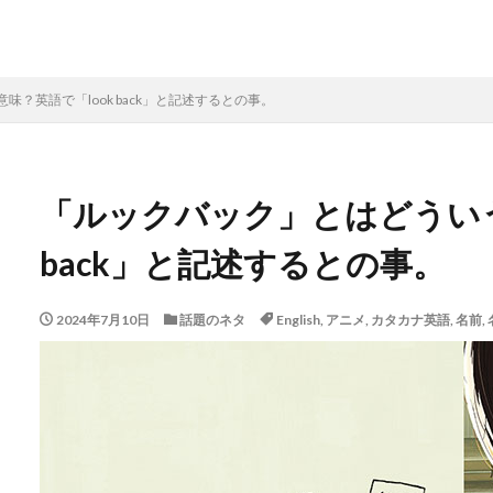
？英語で「look back」と記述するとの事。
「ルックバック」とはどういう
back」と記述するとの事。
2024年7月10日
話題のネタ
English
,
アニメ
,
カタカナ英語
,
名前
,