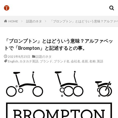
HOME
話題のネタ
「ブロンプトン」とはどういう意味？アルファベッ
「ブロンプトン」とはどういう意味？アルファベッ
トで「Brompton」と記述するとの事。
2021年8月25日
話題のネタ
English
,
カタカナ英語
,
ブランド
,
ブランド名
,
会社名
,
名前
,
名称
,
英語