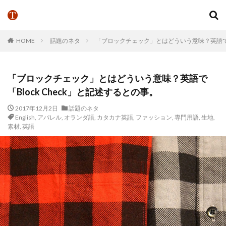
HOME
話題のネタ
「ブロックチェック」とはどういう意味？英語で「B
「ブロックチェック」とはどういう意味？英語で
「Block Check」と記述するとの事。
2017年12月2日
話題のネタ
English
,
アパレル
,
オランダ語
,
カタカナ英語
,
ファッション
,
専門用語
,
生地
,
素材
,
英語