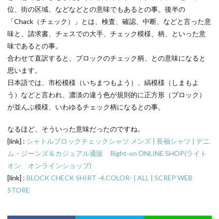
位、街の区域、などなどとの意味でもあるとの事。後半の
「Chack（チェック）」とは、検査、確認、中断、などと言った意
味と、請求書、チェスでの大手、チェック模様、柄、といった意
味であるとの事。
合わせて直訳すると、ブロックのチェック柄、との意味になると
思います。
日本語では、市松模様（いちまつもよう）、縞模様（しまもよ
う）などと言われ、濃淡の違う色が規則的に正方形（ブロック）
が並んぶ模様、いわゆるチェック柄になるとの事。
なるほど、そういった意味だったのですね。
[link] :
シャトルブロックチェックシャツ メンズ | 長袖シャツ | デニ
ム・ジーンズ＆カジュアル通販 Right-on ONLINE SHOP(ライト
オン オンラインショップ)
[link] :
BLOCK CHECK SHIRT -4.COLOR- | ALL | SCREP WEB
STORE