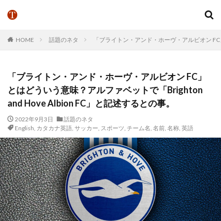
HOME
話題のネタ
「ブライトン・アンド・ホーヴ・アルビオン FC」とは
「ブライトン・アンド・ホーヴ・アルビオン FC」
とはどういう意味？アルファベットで「Brighton
and Hove Albion FC」と記述するとの事。
2022年9月3日
話題のネタ
English
,
カタカナ英語
,
サッカー
,
スポーツ
,
チーム名
,
名前
,
名称
,
英語