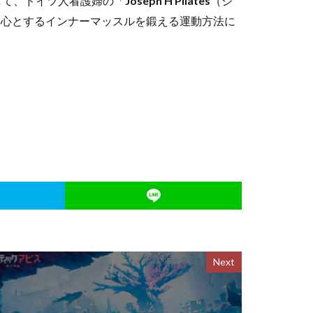
述して、ドイツ人看護婦の「
Joseph H Pilates
（ジ
中心とするインナーマッスルを鍛える運動方法に
。
Next