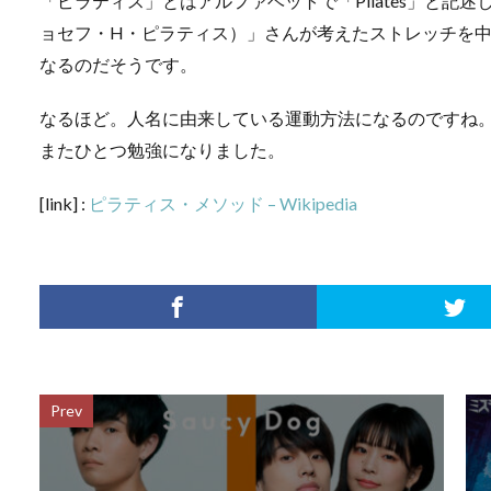
「ピラティス」とはアルファベットで「Pilates」と記
ョセフ・H・ピラティス）」さんが考えたストレッチを
なるのだそうです。
なるほど。人名に由来している運動方法になるのですね
またひとつ勉強になりました。
[link] :
ピラティス・メソッド – Wikipedia
Prev