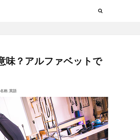
意味？アルファベットで
。
名称
,
英語