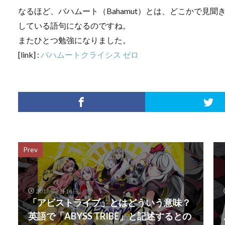
なるほど、バハムート（Bahamut）とは、どこかで見
している語句になるのですね。
またひとつ勉強になりました。
[link] :
バハムートクライシス ゼロ
Prev
2018年2月16日
「アビストライブ」とはどういう意味？
英語で「ABYSS TRIBE」と記述するとの