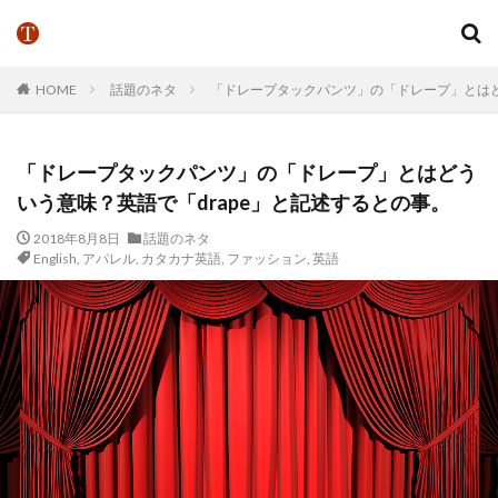
HOME
話題のネタ
「ドレープタックパンツ」の「ドレープ」とはど
「ドレープタックパンツ」の「ドレープ」とはどう
いう意味？英語で「drape」と記述するとの事。
2018年8月8日
話題のネタ
English
,
アパレル
,
カタカナ英語
,
ファッション
,
英語