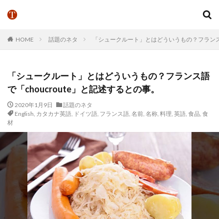
HOME
話題のネタ
「シュークルート」とはどういうもの？フランス語で
「シュークルート」とはどういうもの？フランス語
で「choucroute」と記述するとの事。
2020年1月9日
話題のネタ
English
,
カタカナ英語
,
ドイツ語
,
フランス語
,
名前
,
名称
,
料理
,
英語
,
食品
,
食
材