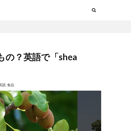
の？英語で「shea
英語
,
食品