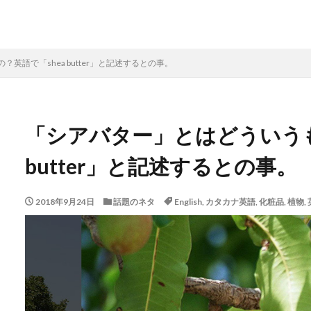
英語で「shea butter」と記述するとの事。
「シアバター」とはどういうも
butter」と記述するとの事。
2018年9月24日
話題のネタ
English
,
カタカナ英語
,
化粧品
,
植物
,