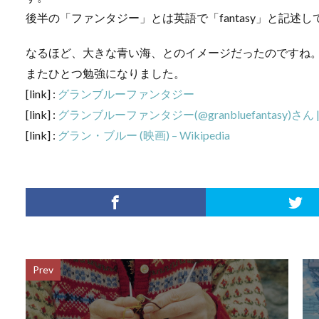
後半の「ファンタジー」とは英語で「fantasy」と記
なるほど、大きな青い海、とのイメージだったのですね
またひとつ勉強になりました。
[link] :
グランブルーファンタジー
[link] :
グランブルーファンタジー(@granbluefantasy)さん | T
[link] :
グラン・ブルー (映画) – Wikipedia
Prev