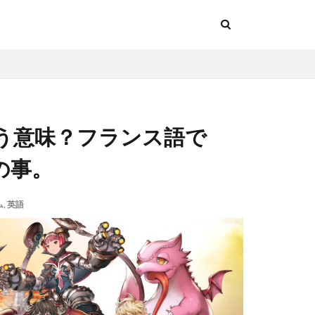
う意味？フランス語で
との事。
ム
,
英語