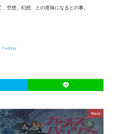
述して、空想、幻想、との意味になるとの事。
。
witter
Next