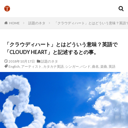
HOME
話題のネタ
「クラウディハート」とはどういう意味？英語で「C
「クラウディハート」とはどういう意味？英語で
「CLOUDY HEART」と記述するとの事。
2018年10月17日
話題のネタ
English
,
アーティスト
,
カタカナ英語
,
シンガー
,
バンド
,
曲名
,
楽曲
,
英語