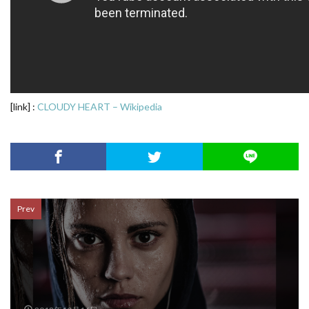
[link] :
CLOUDY HEART – Wikipedia
Prev