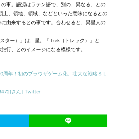
との事。語源はラテン語で、別の、異なる、との
、領土、領地、領域、などといった意味になるとの
味に由来するとの事です。合わせると、異星人の
ar（スター）」は、星。「Trek（トレック）」と
の旅行、とのイメージになる模様です。
誕50周年！初のブラウザゲーム化、壮大な戦略ＳＬ
)さん | Twitter