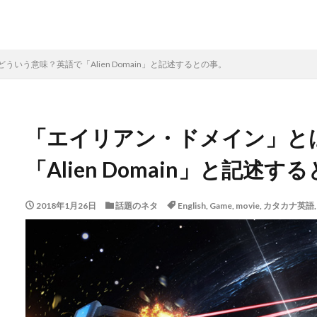
いう意味？英語で「Alien Domain」と記述するとの事。
「エイリアン・ドメイン」と
「Alien Domain」と記述す
2018年1月26日
話題のネタ
English
,
Game
,
movie
,
カタカナ英語