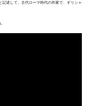
os」と記述して、古代ローマ時代の作家で、ギリシャ
ね。