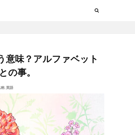
う意味？アルファベット
するとの事。
名称
,
英語