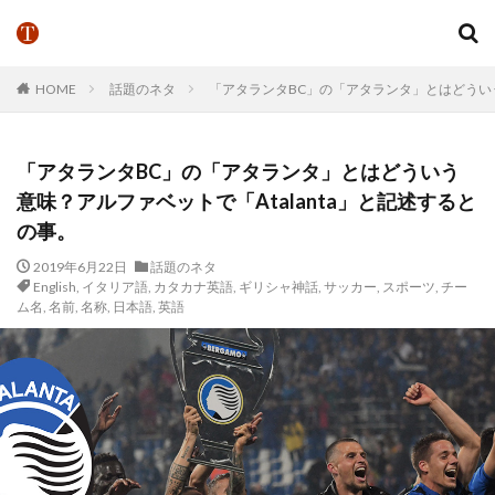
HOME
話題のネタ
「アタランタBC」の「アタランタ」とはどういう
「アタランタBC」の「アタランタ」とはどういう
意味？アルファベットで「Atalanta」と記述すると
の事。
2019年6月22日
話題のネタ
English
,
イタリア語
,
カタカナ英語
,
ギリシャ神話
,
サッカー
,
スポーツ
,
チー
ム名
,
名前
,
名称
,
日本語
,
英語