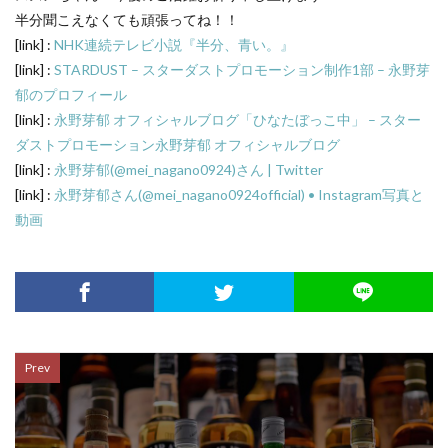
半分聞こえなくても頑張ってね！！
[link] :
NHK連続テレビ小説『半分、青い。』
[link] :
STARDUST – スターダストプロモーション制作1部 – 永野芽
郁のプロフィール
[link] :
永野芽郁 オフィシャルブログ「ひなたぼっこ中」 – スター
ダストプロモーション永野芽郁 オフィシャルブログ
[link] :
永野芽郁(@mei_nagano0924)さん | Twitter
[link] :
永野芽郁さん(@mei_nagano0924official) • Instagram写真と
動画
Prev