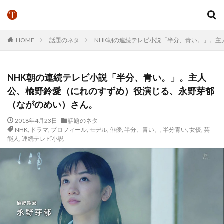
HOME
話題のネタ
NHK朝の連続テレビ小説「半分、青い。」。
NHK朝の連続テレビ小説「半分、青い。」。主人
公、楡野鈴愛（にれのすずめ）役演じる、永野芽郁
（ながのめい）さん。
2018年4月23日
話題のネタ
NHK
,
ドラマ
,
プロフィール
,
モデル
,
俳優
,
半分、青い。
,
半分青い
,
女優
,
芸
能人
,
連続テレビ小説