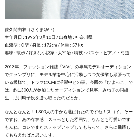
佐久間由衣（さくまゆい）
生年月日 : 1995年3月10日 / 出身地 : 神奈川県
血液型 : O型 / 身長 : 172cm / 体重 : 57 kg
趣味 : 散歩 / 好きな小説家 : 太宰治 / 特技 : バスケ・ピアノ・弓道
2013年、ファッション雑誌「ViVi」の専属モデルオーディション
でグランプリに。モデル業を中心に活動しつつ女優業も頑張って
いる模様で、ドラマにCMに活躍中との事。今回の「ひよっこ」で
は、約1,300人が参加したオーディションで見事、みね子の同級
生、助川時子役を勝ち取ったのだとか。
なんとなんと！1,300人の中から選ばれたのですね！スゴイ。そー
ですね、あの存在感、スラっとした雰囲気、なんとも可愛いです
もんね。コレでまたステップアップしてもらって、さらに飛躍し
てもらえればと思います。