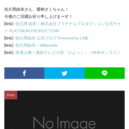
佐久間由衣さん、愛称さくちゃん！
今後のご活躍お祈り申し上げまーす！
[link] :
佐久間 由衣｜株式会社プラチナムプロダクション公式サイ
ト PLATINUM PRODUCTION
[link] :
佐久間由衣 公式ブログ Powered by LINE
[link] :
佐久間由衣 – Wikipedia
[link] :
登場人物｜連続テレビ小説「ひよっこ」｜NHKオンライン
Prev