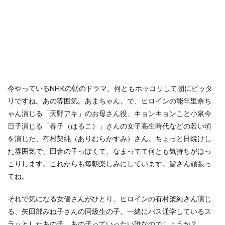
今やっているNHKの朝のドラマ。何ともホッコリして朝にピッタ
リですね。あの雰囲気。あまちゃん、で、ヒロインの能年里奈ち
ゃん演じる「天野アキ」のお母さん役、キョンキョンこと小泉今
日子演じる「春子（はるこ）」さんの女子高生時代などの若い頃
を演じた、有村架純（ありむらかすみ）さん。ちょっと日焼けし
た雰囲気で、田舎の子っぽくて、なまってて何とも気持ちがほっ
こりします。これからも毎朝楽しみにしています。皆さん頑張っ
てね。
それで気になる女優さんがひとり。ヒロインの有村架純さん演じ
る、矢田部みね子さんの同級生の子。一緒にバス通学しているス
ラッとしたあの子。あの子っていったい誰なのでしょうか？