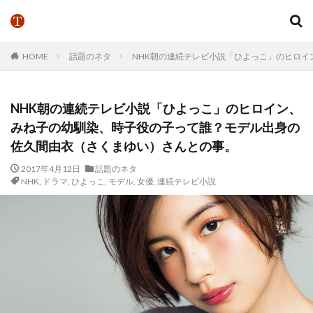
HOME
話題のネタ
NHK朝の連続テレビ小説「ひよっこ」のヒロ
NHK朝の連続テレビ小説「ひよっこ」のヒロイン、
みね子の幼馴染、時子役の子って誰？モデル出身の
佐久間由衣（さくまゆい）さんとの事。
2017年4月12日
話題のネタ
NHK
,
ドラマ
,
ひよっこ
,
モデル
,
女優
,
連続テレビ小説