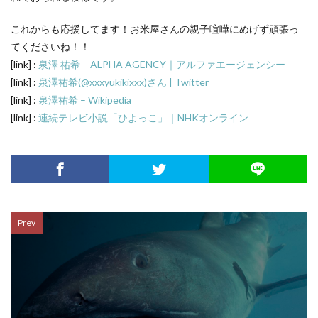
これからも応援してます！お米屋さんの親子喧嘩にめげず頑張っ
てくださいね！！
[link] :
泉澤 祐希 – ALPHA AGENCY｜アルファエージェンシー
[link] :
泉澤祐希(@xxxyukikixxx)さん | Twitter
[link] :
泉澤祐希 – Wikipedia
[link] :
連続テレビ小説「ひよっこ」｜NHKオンライン
Prev