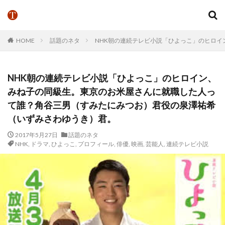
HOME
話題のネタ
NHK朝の連続テレビ小説「ひよっこ」のヒロ
NHK朝の連続テレビ小説「ひよっこ」のヒロイン、
みね子の同級生。東京のお米屋さんに就職した人っ
て誰？角谷三男（すみたにみつお）君役の泉澤祐希
（いずみさわゆうき）君。
2017年5月27日
話題のネタ
NHK
,
ドラマ
,
ひよっこ
,
プロフィール
,
俳優
,
映画
,
芸能人
,
連続テレビ小説