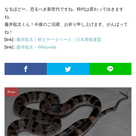
なるほどー。恐るべき新世代ですね。時代は変わってゆきます
ね。
藤井聡太くん！今後のご活躍、お祈り申し上げます。がんばって
ね！
[link] :
藤井聡太｜棋士データベース｜日本将棋連盟
[link] :
藤井聡太 – Wikipedia
Prev