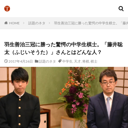
HOME
話題のネタ
羽生善治三冠に勝った驚愕の中学生棋士。「藤
羽生善治三冠に勝った驚愕の中学生棋士。「藤井聡
太（ふじいそうた）」さんとはどんな人？
2017年4月26日
話題のネタ
中学生
,
天才
,
将棋
,
棋士