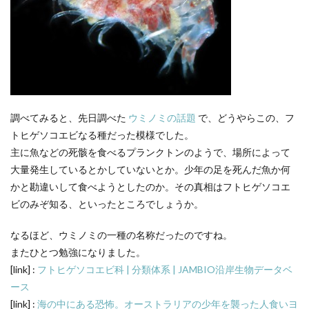
調べてみると、先日調べた
ウミノミの話題
で、どうやらこの、フ
トヒゲソコエビなる種だった模様でした。
主に魚などの死骸を食べるプランクトンのようで、場所によって
大量発生しているとかしていないとか。少年の足を死んだ魚か何
かと勘違いして食べようとしたのか。その真相はフトヒゲソコエ
ビのみぞ知る、といったところでしょうか。
なるほど、ウミノミの一種の名称だったのですね。
またひとつ勉強になりました。
[link] :
フトヒゲソコエビ科 | 分類体系 | JAMBIO沿岸生物データベ
ース
[link] :
海の中にある恐怖。オーストラリアの少年を襲った人食いヨ