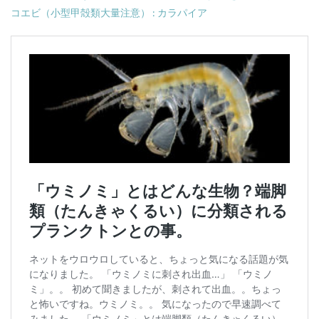
コエビ（小型甲殻類大量注意） : カラパイア