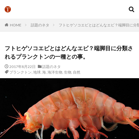
HOME
話題のネタ
フトヒゲソコエビとはどんなエビ？端脚目に分
フトヒゲソコエビとはどんなエビ？端脚目に分類さ
れるプランクトンの一種との事。
2017年8月22日
話題のネタ
プランクトン
,
地球
,
海
,
海洋生物
,
生物
,
自然