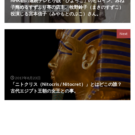
NHK朝の連続テレビ小説「ひよっこ」のヒロイン、みね
子務めるすずふり亭の店主。牧野鈴子（まきのすずこ）
役演じる宮本信子（みやもとのぶこ）さん。
Next
2017年8月23日
「ニトクリス（Nitocris / Nitocret）」とはどこの誰？
古代エジプト王朝の女王との事。