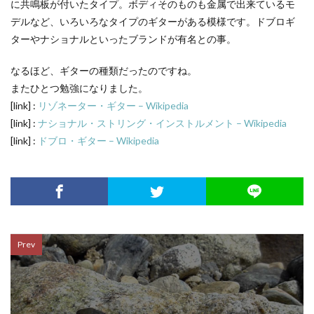
に共鳴板が付いたタイプ。ボディそのものも金属で出来ているモ
デルなど、いろいろなタイプのギターがある模様です。ドブロギ
ターやナショナルといったブランドが有名との事。
なるほど、ギターの種類だったのですね。
またひとつ勉強になりました。
[link] :
リゾネーター・ギター – Wikipedia
[link] :
ナショナル・ストリング・インストルメント – Wikipedia
[link] :
ドブロ・ギター – Wikipedia
Prev