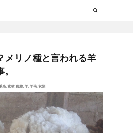
？メリノ種と言われる羊
事。
毛糸
,
素材
,
織物
,
羊
,
羊毛
,
衣類