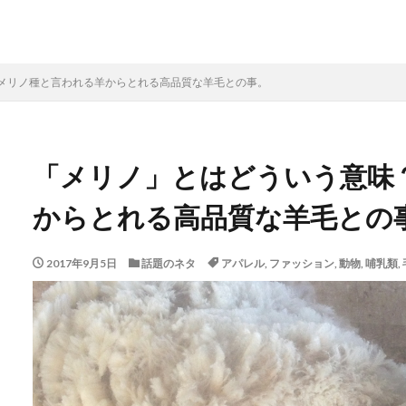
メリノ種と言われる羊からとれる高品質な羊毛との事。
「メリノ」とはどういう意味
からとれる高品質な羊毛との
2017年9月5日
話題のネタ
アパレル
,
ファッション
,
動物
,
哺乳類
,