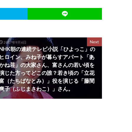
Next
2017年9月6日
NHK朝の連続テレビ小説「ひよっこ」の
ヒロイン、みね子が暮らすアパート「あ
かね荘」の大家さん、富さんの若い頃を
演じた方ってどこの誰？若き頃の「立花
富（たちばなとみ）」役を演じる「藤間
爽子（ふじまさわこ）」さん。