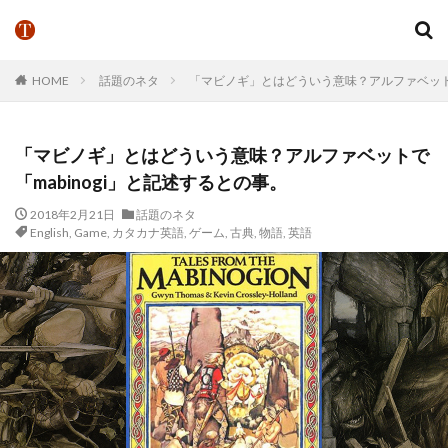
HOME
話題のネタ
「マビノギ」とはどういう意味？アルファベットで
「マビノギ」とはどういう意味？アルファベットで
「mabinogi」と記述するとの事。
2018年2月21日
話題のネタ
English
,
Game
,
カタカナ英語
,
ゲーム
,
古典
,
物語
,
英語