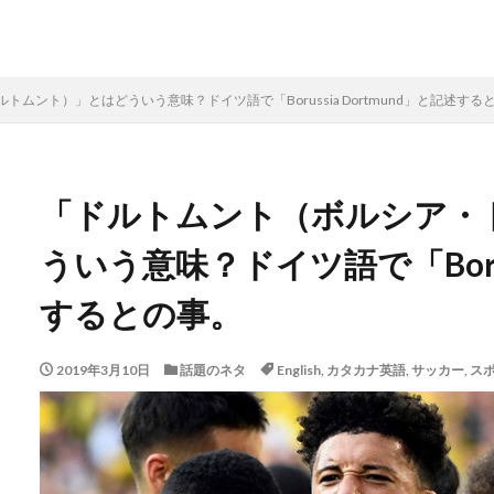
ムント）」とはどういう意味？ドイツ語で「Borussia Dortmund」と記述する
「ドルトムント（ボルシア・
ういう意味？ドイツ語で「Boruss
するとの事。
2019年3月10日
話題のネタ
English
,
カタカナ英語
,
サッカー
,
ス