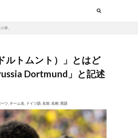
との事。
ドルトムント）」とはど
ia Dortmund」と記述
ポーツ
,
チーム名
,
ドイツ語
,
名前
,
名称
,
英語