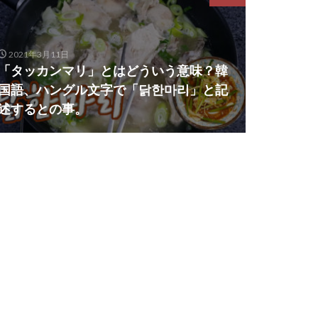
2021年3月11日
「タッカンマリ」とはどういう意味？韓
国語、ハングル文字で「닭한마리」と記
述するとの事。