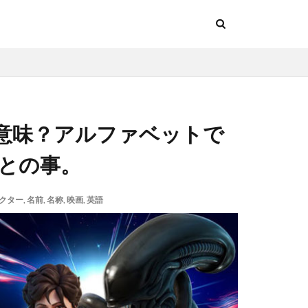
意味？アルファベットで
るとの事。
クター
,
名前
,
名称
,
映画
,
英語