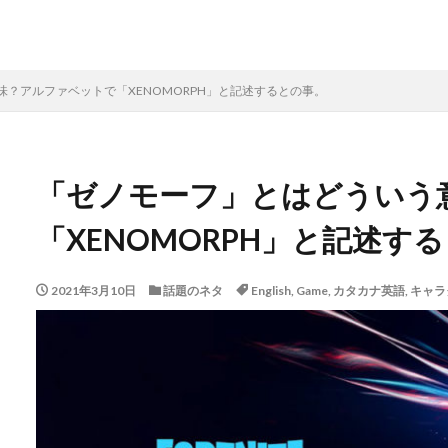
？アルファベットで「XENOMORPH」と記述するとの事。
「ゼノモーフ」とはどういう
「XENOMORPH」と記述す
2021年3月10日
話題のネタ
English
,
Game
,
カタカナ英語
,
キャラ